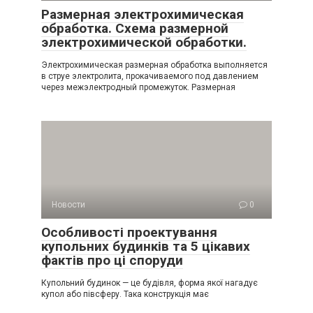
Размерная электрохимическая
обработка. Схема размерной
электрохимической обработки.
Электрохимическая размерная обработка выполняется
в струе электролита, прокачиваемого под давлением
через межэлектродный промежуток. Размерная
Новости
0
Особливості проектування
купольних будинків та 5 цікавих
фактів про ці споруди
Купольний будинок — це будівля, форма якої нагадує
купол або півсферу. Така конструкція має