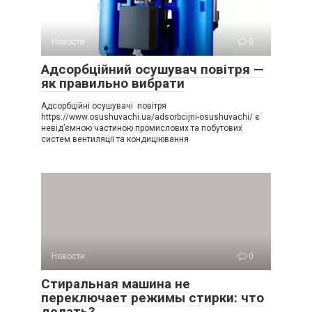
Новости
0
Адсорбційний осушувач повітря —
як правильно вибрати
Адсорбційні осушувачі повітря
https://www.osushuvachi.ua/adsorbcijni-osushuvachi/ є
невід’ємною частиною промислових та побутових
систем вентиляції та кондиціювання
Новости
0
Стиральная машина не
переключает режимы стирки: что
делать?