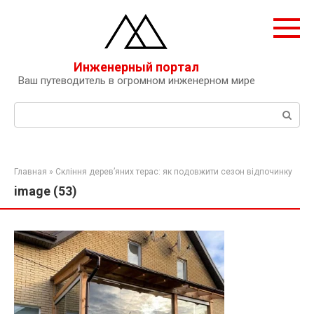
Перейти
к
контенту
Инженерный портал
Ваш путеводитель в огромном инженерном мире
Поиск:
Главная
»
Скління дерев’яних терас: як подовжити сезон відпочинку
image (53)