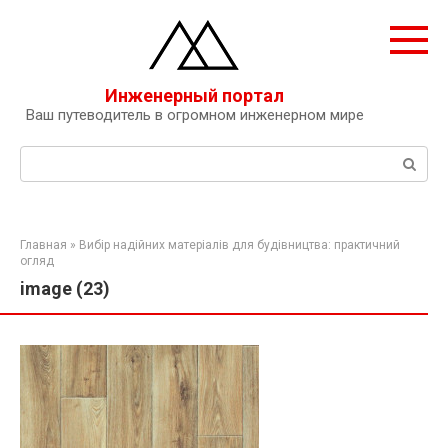
Перейти
к
контенту
Инженерный портал
Ваш путеводитель в огромном инженерном мире
Поиск:
Главная
»
Вибір надійних матеріалів для будівництва: практичний
огляд
image (23)