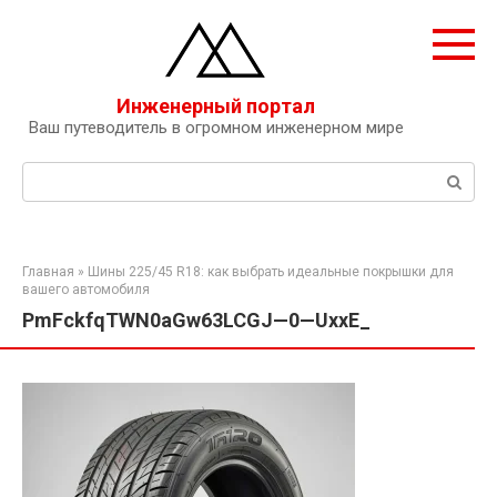
Перейти
к
контенту
Инженерный портал
Ваш путеводитель в огромном инженерном мире
Поиск:
Главная
»
Шины 225/45 R18: как выбрать идеальные покрышки для
вашего автомобиля
PmFckfqTWN0aGw63LCGJ—0—UxxE_