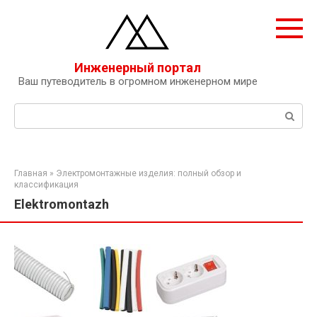
Перейти
к
контенту
Инженерный портал
Ваш путеводитель в огромном инженерном мире
Поиск:
Главная
»
Электромонтажные изделия: полный обзор и
классификация
Elektromontazh