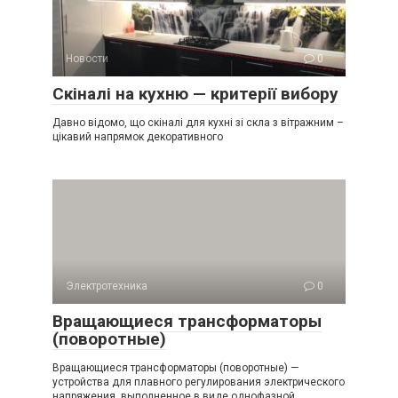
Новости
0
Скіналі на кухню — критерії вибору
Давно відомо, що скіналі для кухні зі скла з вітражним –
цікавий напрямок декоративного
Электротехника
0
Вращающиеся трансформаторы
(поворотные)
Вращающиеся трансформаторы (поворотные) —
устройства для плавного регулирования электрического
напряжения, выполненное в виде однофазной